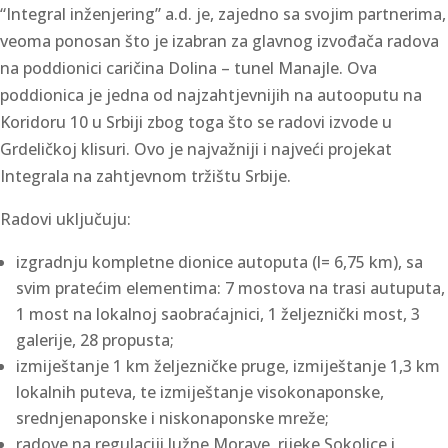
“Integral inženjering” a.d. je, zajedno sa svojim partnerima,
veoma ponosan što je izabran za glavnog izvođača radova
na poddionici caričina Dolina – tunel Manajle. Ova
poddionica je jedna od najzahtjevnijih na autooputu na
Koridoru 10 u Srbiji zbog toga što se radovi izvode u
Grdeličkoj klisuri. Ovo je najvažniji i najveći projekat
Integrala na zahtjevnom tržištu Srbije.
Radovi uključuju:
izgradnju kompletne dionice autoputa (l= 6,75 km), sa
svim pratećim elementima: 7 mostova na trasi autuputa,
1 most na lokalnoj saobraćajnici, 1 željeznički most, 3
galerije, 28 propusta;
izmiještanje 1 km željezničke pruge, izmiještanje 1,3 km
lokalnih puteva, te izmiještanje visokonaponske,
srednjenaponske i niskonaponske mreže;
radove na regulaciji Južne Morave, rijeke Sokolice i