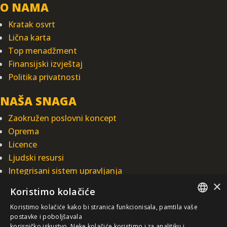
O NAMA
Kratak osvrt
Lična karta
Top menadžment
Finansijski izvještaj
Politika privatnosti
NAŠA SNAGA
Zaokružen poslovni koncept
Oprema
Licence
Ljudski resursi
Integrisani sistem upravljanja
×
Koristimo kolačiće
INTEGRAL INŽENJERING A.D.
Koristimo kolačiće kako bi stranica funkcionisala, pamtila vaše
Omladinska 44, 78250 Laktaši
SERBIAN
postavke i poboljšavala
+387 (0)51 337 401
korisničko iskustvo. Neke kolačiće koristimo i za analitiku i